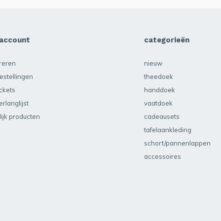
 account
categorieën
treren
nieuw
estellingen
theedoek
ickets
handdoek
erlanglijst
vaatdoek
lijk producten
cadeausets
tafelaankleding
schort/pannenlappen
accessoires