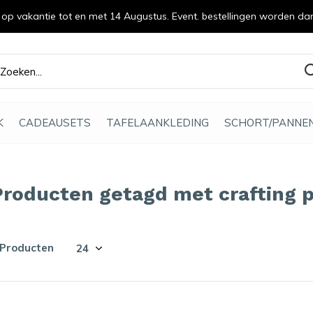
n op vakantie tot en met 14 Augustus. Event. bestellingen worden da
efde gemaakt
K
CADEAUSETS
TAFELAANKLEDING
SCHORT/PANNE
Producten getagd met crafting 
 Producten