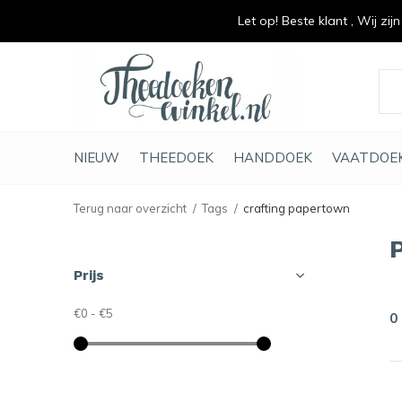
Let op! Beste klant , Wij zij
vrolijk je keuken op
duurzaam en met li
NIEUW
THEEDOEK
HANDDOEK
VAATDOE
Terug naar overzicht
Tags
crafting papertown
Prijs
€0
-
€5
0