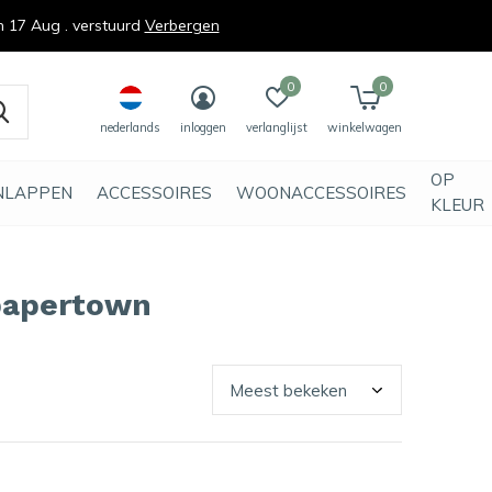
n 17 Aug . verstuurd
Verbergen
0
0
nederlands
inloggen
verlanglijst
winkelwagen
OP
NLAPPEN
ACCESSOIRES
WOONACCESSOIRES
KLEUR
papertown