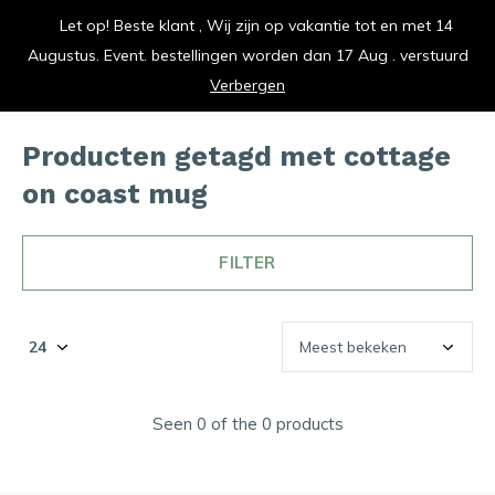
Let op! Beste klant , Wij zijn op vakantie tot en met 14
vrolijk je keuken op
Augustus. Event. bestellingen worden dan 17 Aug . verstuurd
0
0
Verbergen
Producten getagd met cottage
on coast mug
FILTER
Seen 0 of the 0 products