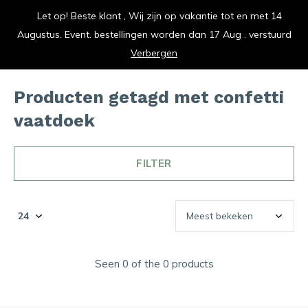
Let op! Beste klant , Wij zijn op vakantie tot en met 14
vrolijk je keuken op
Augustus. Event. bestellingen worden dan 17 Aug . verstuurd
0
0
Verbergen
Producten getagd met confetti
vaatdoek
FILTER
Seen 0 of the 0 products