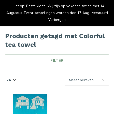
Let op! Beste klant , Wij zijn op vakantie tot en met 14
vrolijk je keuken op
Augustus. Event. bestellingen worden dan 17 Aug . verstuurd
0
0
Verbergen
Producten getagd met Colorful
tea towel
FILTER