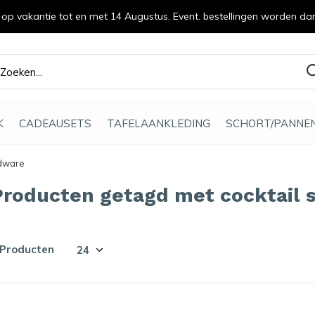
n op vakantie tot en met 14 Augustus. Event. bestellingen worden da
efde gemaakt
K
CADEAUSETS
TAFELAANKLEDING
SCHORT/PANNE
rdware
Producten getagd met cocktail 
 Producten