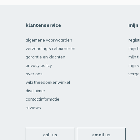
klantenservice
mijn
algemene voorwaarden
regis
verzending & retourneren
mijn b
garantie en klachten
mijn t
privacy policy
mijn v
over ons
verge
wiki theedoekenwinkel
disclaimer
contactinformatie
reviews
call us
email us