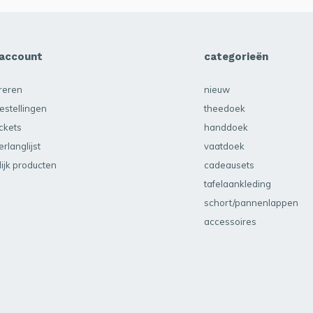
 account
categorieën
treren
nieuw
estellingen
theedoek
ickets
handdoek
erlanglijst
vaatdoek
lijk producten
cadeausets
tafelaankleding
schort/pannenlappen
accessoires