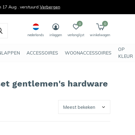
n 17 Aug . verstuurd
Verbergen
0
0
nederlands
inloggen
verlanglijst
winkelwagen
OP
NLAPPEN
ACCESSOIRES
WOONACCESSOIRES
KLEUR
set gentlemen's hardware