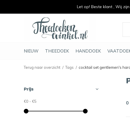
Let op! Beste klant , Wij zij
vrolijk je keuken op
duurzaam en met li
NIEUW
THEEDOEK
HANDDOEK
VAATDOE
Terug naar overzicht
Tags
cocktail set gentlemen's ha
Prijs
€0
-
€5
0