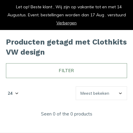
Let op! Beste klant , Wij zijn op vakantie tot en met 14
vrolijk je keuken op
Augustus. Event. bestellingen worden dan 17 Aug . verstuurd
0
0
Verbergen
Producten getagd met Clothkits
VW design
FILTER
Seen 0 of the 0 products