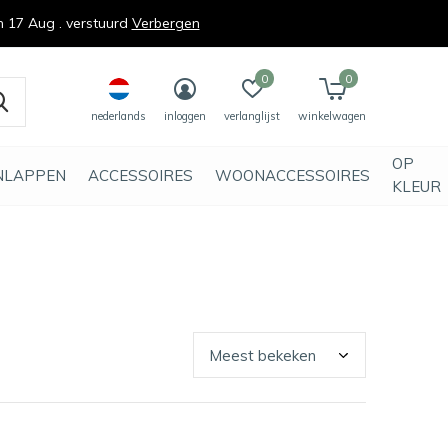
n 17 Aug . verstuurd
Verbergen
0
0
nederlands
inloggen
verlanglijst
winkelwagen
OP
NLAPPEN
ACCESSOIRES
WOONACCESSOIRES
KLEUR