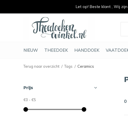
Let op! Beste klant , Wij zij
vrolijk je keuken op
duurzaam en met li
NIEUW
THEEDOEK
HANDDOEK
VAATDOE
Terug naar overzicht
Tags
Ceramics
Prijs
€0
-
€5
0