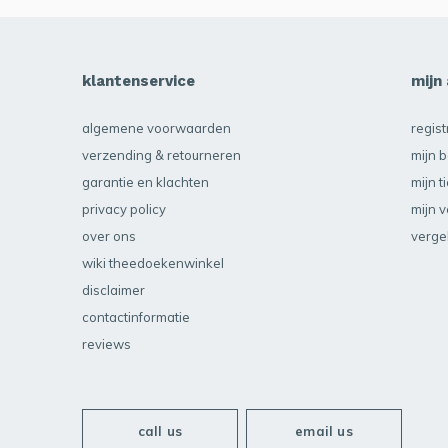
klantenservice
mijn
algemene voorwaarden
regis
verzending & retourneren
mijn b
garantie en klachten
mijn t
privacy policy
mijn v
over ons
verge
wiki theedoekenwinkel
disclaimer
contactinformatie
reviews
call us
email us