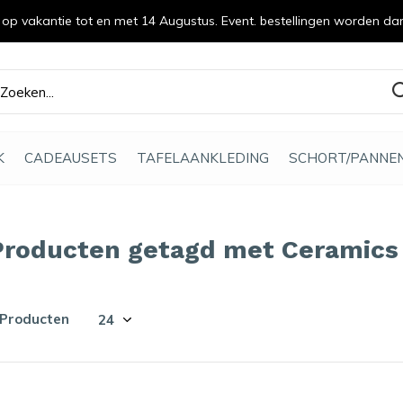
n op vakantie tot en met 14 Augustus. Event. bestellingen worden da
efde gemaakt
K
CADEAUSETS
TAFELAANKLEDING
SCHORT/PANNE
Producten getagd met Ceramics
 Producten