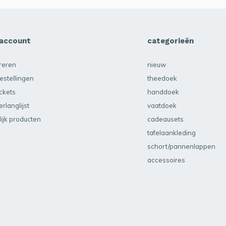
 account
categorieën
treren
nieuw
estellingen
theedoek
ickets
handdoek
erlanglijst
vaatdoek
lijk producten
cadeausets
tafelaankleding
schort/pannenlappen
accessoires