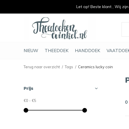
Let op! Beste klant , Wij zij
vrolijk je keuken op
duurzaam en met li
NIEUW
THEEDOEK
HANDDOEK
VAATDOE
Terug naar overzicht
Tags
Ceramics lucky coin
Prijs
€0
-
€5
0