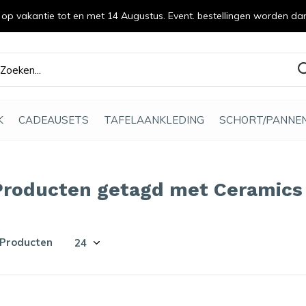
n op vakantie tot en met 14 Augustus. Event. bestellingen worden da
efde gemaakt
K
CADEAUSETS
TAFELAANKLEDING
SCHORT/PANNE
Producten getagd met Ceramics 
 Producten