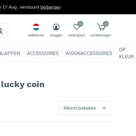
n 17 Aug . verstuurd
Verbergen
0
0
nederlands
inloggen
verlanglijst
winkelwagen
OP
NLAPPEN
ACCESSOIRES
WOONACCESSOIRES
KLEUR
lucky coin