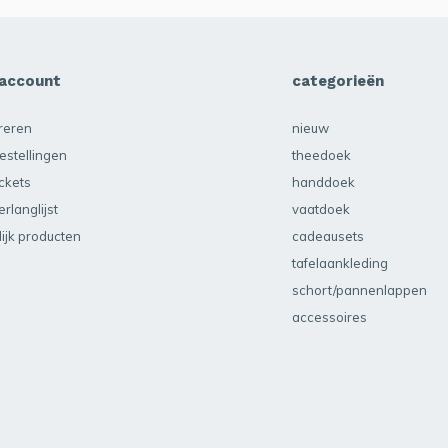
 account
categorieën
treren
nieuw
estellingen
theedoek
ickets
handdoek
erlanglijst
vaatdoek
lijk producten
cadeausets
tafelaankleding
schort/pannenlappen
accessoires