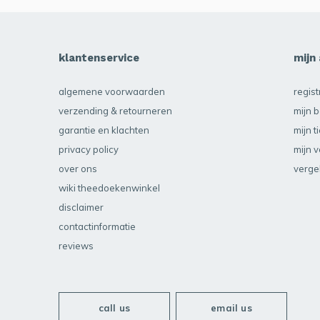
klantenservice
mijn
algemene voorwaarden
regis
verzending & retourneren
mijn b
garantie en klachten
mijn t
privacy policy
mijn v
over ons
verge
wiki theedoekenwinkel
disclaimer
contactinformatie
reviews
call us
email us