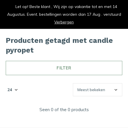
Let op! Beste klant , Wij zijn op vakantie tot en met 14
vrolijk je keuken op
Augustus. Event. bestellingen worden dan 17 Aug . verstuurd
0
0
Verbergen
Producten getagd met candle
pyropet
FILTER
Seen 0 of the 0 products