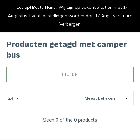
Let op! Beste klant , Wij zijn op vakantie tot en met 14
vrolijk je keuken op
Augustus. Event. bestellingen worden dan 17 Aug . verstuurd
0
0
Verbergen
Producten getagd met camper
bus
FILTER
Seen 0 of the 0 products