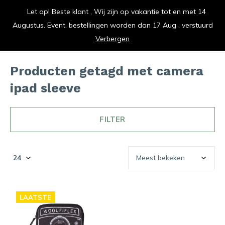
Let op! Beste klant , Wij zijn op vakantie tot en met 14
vrolijk je keuken op
Augustus. Event. bestellingen worden dan 17 Aug . verstuurd
0
0
Verbergen
Producten getagd met camera
ipad sleeve
FILTER
LAATSTE