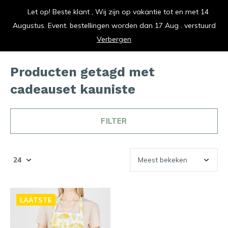
Let op! Beste klant , Wij zijn op vakantie tot en met 14
vrolijk je keuken op
Augustus. Event. bestellingen worden dan 17 Aug . verstuurd
0
0
Verbergen
Producten getagd met
cadeauset kauniste
FILTER
LAATSTE