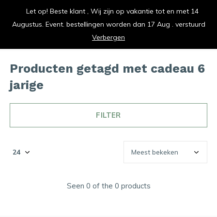
Let op! Beste klant , Wij zijn op vakantie tot en met 14
vrolijk je keuken op
Augustus. Event. bestellingen worden dan 17 Aug . verstuurd
0
0
Verbergen
Producten getagd met cadeau 6
jarige
FILTER
Seen 0 of the 0 products