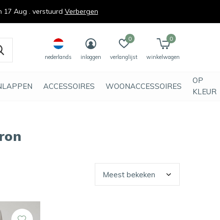
n 17 Aug . verstuurd
Verbergen
0
0
nederlands
inloggen
verlanglijst
winkelwagen
OP
NLAPPEN
ACCESSOIRES
WOONACCESSOIRES
KLEUR
ron