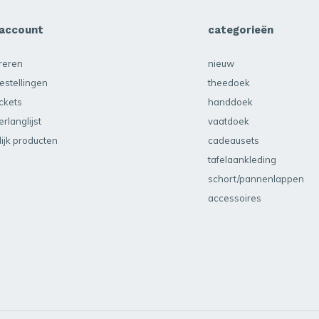
 account
categorieën
treren
nieuw
estellingen
theedoek
ickets
handdoek
erlanglijst
vaatdoek
lijk producten
cadeausets
tafelaankleding
schort/pannenlappen
accessoires