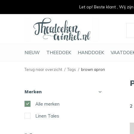
Let op! Beste klant , Wij zij
vrolijk je keuken op
duurzaam en met li
NIEUW
THEEDOEK
HANDDOEK
VAATDOE
Terug naar overzicht
Tags
brown apron
Merken
Alle merken
2
Linen Tales