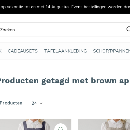
n op vakantie tot en met 14 Augustus. Event. bestellingen worden da
efde gemaakt
K
CADEAUSETS
TAFELAANKLEDING
SCHORT/PANNE
Producten getagd met brown ap
 Producten