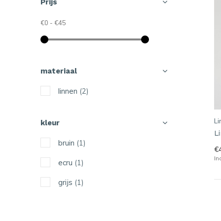
Prijs
€0
-
€45
materiaal
linnen
(2)
Li
kleur
L
bruin
(1)
€
In
ecru
(1)
grijs
(1)