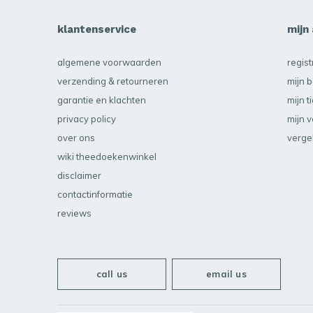
klantenservice
mijn
algemene voorwaarden
regis
verzending & retourneren
mijn b
garantie en klachten
mijn t
privacy policy
mijn v
over ons
verge
wiki theedoekenwinkel
disclaimer
contactinformatie
reviews
call us
email us