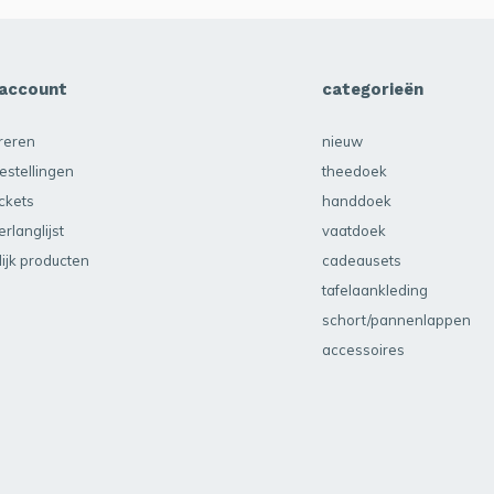
 account
categorieën
treren
nieuw
estellingen
theedoek
ickets
handdoek
erlanglijst
vaatdoek
lijk producten
cadeausets
tafelaankleding
schort/pannenlappen
accessoires