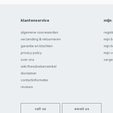
klantenservice
mijn
algemene voorwaarden
regis
verzending & retourneren
mijn b
garantie en klachten
mijn t
privacy policy
mijn v
over ons
verge
wiki theedoekenwinkel
disclaimer
contactinformatie
reviews
call us
email us