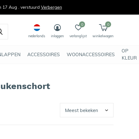
n 17 Aug . verstuurd
Verbergen
0
0
nederlands
inloggen
verlanglijst
winkelwagen
OP
NLAPPEN
ACCESSOIRES
WOONACCESSOIRES
KLEUR
eukenschort