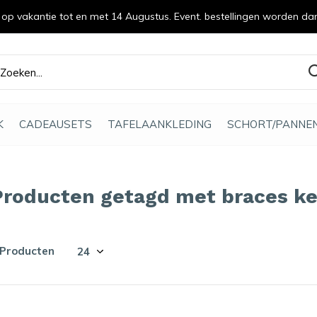
n op vakantie tot en met 14 Augustus. Event. bestellingen worden da
efde gemaakt
K
CADEAUSETS
TAFELAANKLEDING
SCHORT/PANNE
Producten getagd met braces k
 Producten