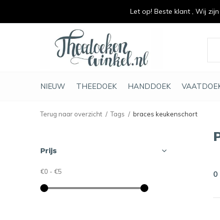
Let op! Beste klant , Wij zij
vrolijk je keuken op
duurzaam en met li
NIEUW
THEEDOEK
HANDDOEK
VAATDOE
Terug naar overzicht
Tags
braces keukenschort
Prijs
€0
-
€5
0