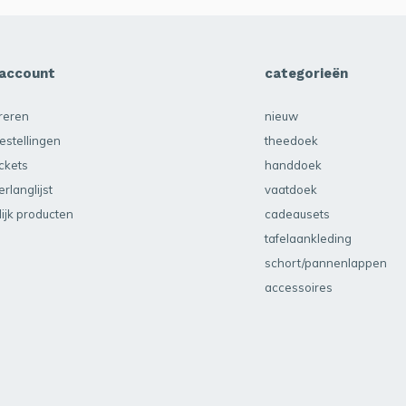
 account
categorieën
treren
nieuw
estellingen
theedoek
ickets
handdoek
erlanglijst
vaatdoek
lijk producten
cadeausets
tafelaankleding
schort/pannenlappen
accessoires