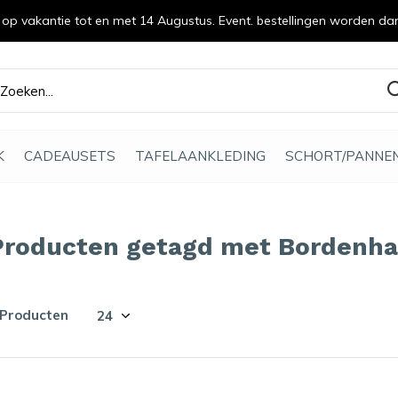
n op vakantie tot en met 14 Augustus. Event. bestellingen worden da
efde gemaakt
K
CADEAUSETS
TAFELAANKLEDING
SCHORT/PANNE
Producten getagd met Bordenh
 Producten