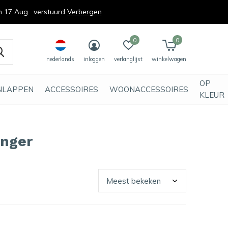
n 17 Aug . verstuurd
Verbergen
0
0
nederlands
inloggen
verlanglijst
winkelwagen
OP
NLAPPEN
ACCESSOIRES
WOONACCESSOIRES
KLEUR
anger