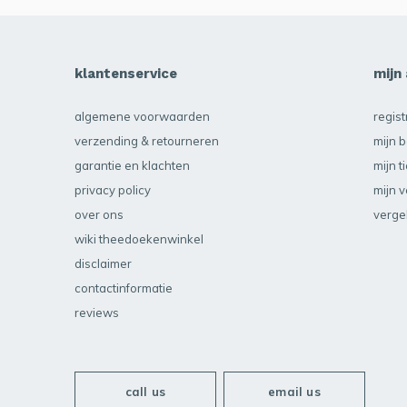
klantenservice
mijn
algemene voorwaarden
regis
verzending & retourneren
mijn b
garantie en klachten
mijn t
privacy policy
mijn v
over ons
verge
wiki theedoekenwinkel
disclaimer
contactinformatie
reviews
call us
email us