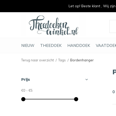
Let op! Beste klant , Wij zij
vrolijk je keuken op
duurzaam en met li
NIEUW
THEEDOEK
HANDDOEK
VAATDOE
Terug naar overzicht
Tags
Bordenhanger
Prijs
€0
-
€5
0