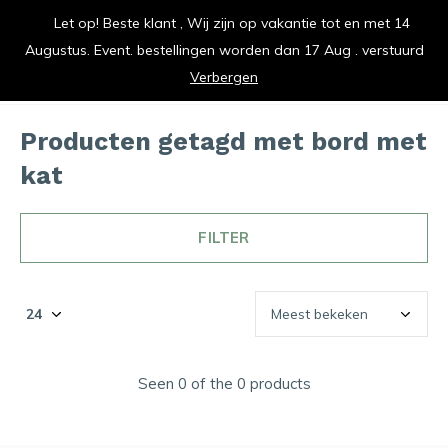
Let op! Beste klant , Wij zijn op vakantie tot en met 14
vrolijk je keuken op
Augustus. Event. bestellingen worden dan 17 Aug . verstuurd
0
0
Verbergen
Producten getagd met bord met
kat
FILTER
Seen 0 of the 0 products