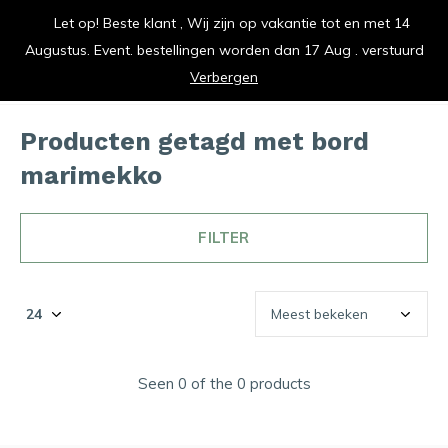
Let op! Beste klant , Wij zijn op vakantie tot en met 14
vrolijk je keuken op
Augustus. Event. bestellingen worden dan 17 Aug . verstuurd
0
0
Verbergen
Producten getagd met bord
marimekko
FILTER
Seen 0 of the 0 products