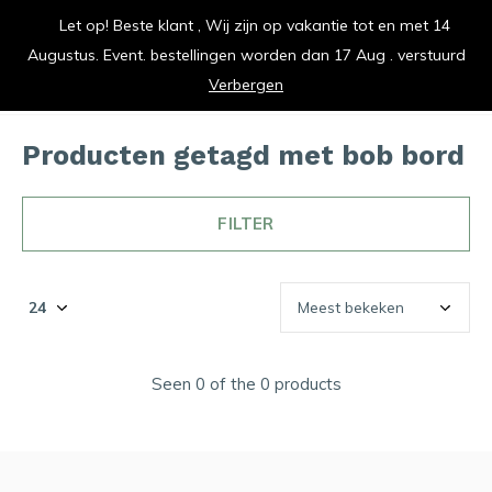
Let op! Beste klant , Wij zijn op vakantie tot en met 14
vrolijk je keuken op
Augustus. Event. bestellingen worden dan 17 Aug . verstuurd
0
0
Verbergen
Producten getagd met bob bord
FILTER
Seen 0 of the 0 products