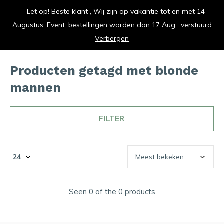
Let op! Beste klant , Wij zijn op vakantie tot en met 14
vrolijk je keuken op
Augustus. Event. bestellingen worden dan 17 Aug . verstuurd
0
0
Verbergen
Producten getagd met blonde
mannen
FILTER
Seen 0 of the 0 products