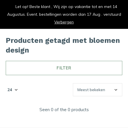
Let op! Beste klant , Wij zijn op vakantie tot en met 14
vrolijk je keuken op
Augustus. Event. bestellingen worden dan 17 Aug . verstuurd
0
0
Verbergen
Producten getagd met bloemen
design
FILTER
Seen 0 of the 0 products