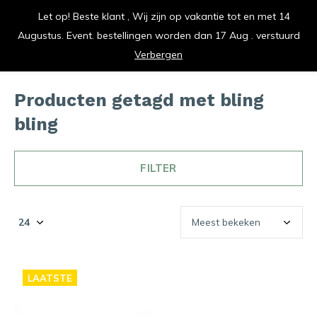
Let op! Beste klant , Wij zijn op vakantie tot en met 14
vrolijk je keuken op
Augustus. Event. bestellingen worden dan 17 Aug . verstuurd
0
0
Verbergen
Producten getagd met bling
bling
FILTER
LAATSTE