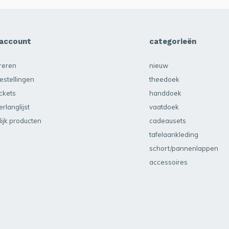
 account
categorieën
treren
nieuw
estellingen
theedoek
ickets
handdoek
erlanglijst
vaatdoek
lijk producten
cadeausets
tafelaankleding
schort/pannenlappen
accessoires