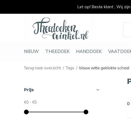
Let op! Beste klant , Wij zij
vrolijk je keuken op
duurzaam en met li
NIEUW
THEEDOEK
HANDDOEK
VAATDOE
Terug naar overzicht
Tags
blauw witte geblokte schaal
Prijs
€0
-
€5
0