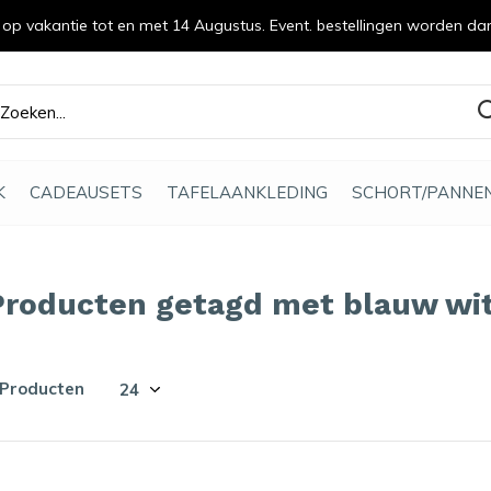
n op vakantie tot en met 14 Augustus. Event. bestellingen worden da
efde gemaakt
K
CADEAUSETS
TAFELAANKLEDING
SCHORT/PANNE
Producten getagd met blauw wit
 Producten