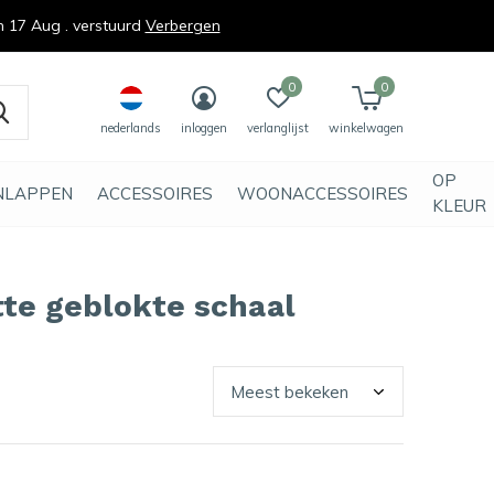
n 17 Aug . verstuurd
Verbergen
0
0
nederlands
inloggen
verlanglijst
winkelwagen
OP
NLAPPEN
ACCESSOIRES
WOONACCESSOIRES
KLEUR
te geblokte schaal