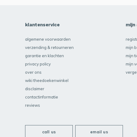
klantenservice
mijn
algemene voorwaarden
regis
verzending & retourneren
mijn b
garantie en klachten
mijn t
privacy policy
mijn v
over ons
verge
wiki theedoekenwinkel
disclaimer
contactinformatie
reviews
call us
email us