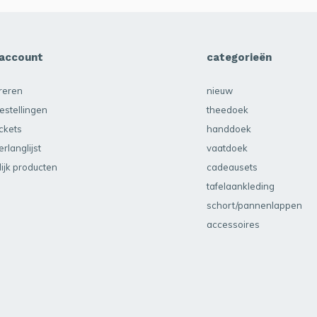
 account
categorieën
treren
nieuw
estellingen
theedoek
ickets
handdoek
erlanglijst
vaatdoek
lijk producten
cadeausets
tafelaankleding
schort/pannenlappen
accessoires