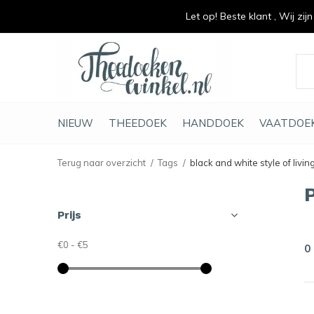
Let op! Beste klant , Wij zij
vrolijk je keuken op
duurzaam en met li
NIEUW
THEEDOEK
HANDDOEK
VAATDOE
Terug naar overzicht
Tags
black and white style of livin
Prijs
€0
-
€5
0