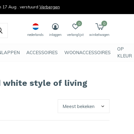
n 17 Aug . verstuurd
Verbergen
0
0
nederlands
inloggen
verlanglijst
winkelwagen
OP
NLAPPEN
ACCESSOIRES
WOONACCESSOIRES
KLEUR
white style of living