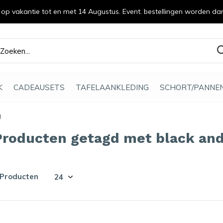
n op vakantie tot en met 14 Augustus. Event. bestellingen worden da
efde gemaakt
K
CADEAUSETS
TAFELAANKLEDING
SCHORT/PANNE
g
Producten getagd met black and 
 Producten