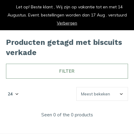
Let op! Beste klant , Wij zijn op vakantie tot en met 14
vrolijk je keuken op
Augustus. Event. bestellingen worden dan 17 Aug . verstuurd
0
0
Verbergen
Producten getagd met biscuits
verkade
FILTER
Seen 0 of the 0 products