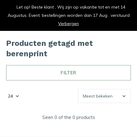
Let op! Beste klant , Wij zijn op vakantie tot en met 14
vrolijk je keuken op
Augustus. Event. bestellingen worden dan 17 Aug . verstuurd
0
0
Verbergen
Producten getagd met
berenprint
FILTER
Seen 0 of the 0 products