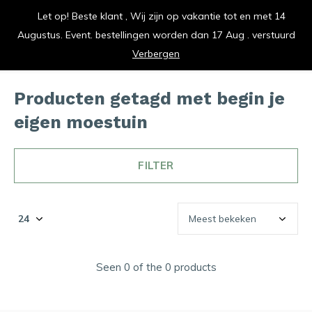
Let op! Beste klant , Wij zijn op vakantie tot en met 14
vrolijk je keuken op
Augustus. Event. bestellingen worden dan 17 Aug . verstuurd
0
0
Verbergen
Producten getagd met begin je
eigen moestuin
FILTER
Seen 0 of the 0 products