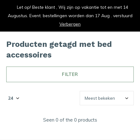
Let op! Beste klant , Wij zijn op vakantie tot en met 14
vrolijk je keuken op
Augustus. Event. bestellingen worden dan 17 Aug . verstuurd
0
0
Verbergen
Producten getagd met bed
accessoires
FILTER
Seen 0 of the 0 products