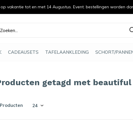
n op vakantie tot en met 14 Augustus. Event. bestellingen worden da
efde gemaakt
K
CADEAUSETS
TAFELAANKLEDING
SCHORT/PANNE
Producten getagd met beautiful 
 Producten