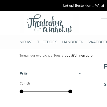
Let op! Beste klant , Wij zij
vrolijk je keuken op
duurzaam en met li
NIEUW
THEEDOEK
HANDDOEK
VAATDOE
Terug naar overzicht
Tags
beautiful linen apron
Prijs
€0
-
€5
0