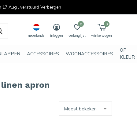
n 17 Aug . verstuurd
Verbergen
0
0
nederlands
inloggen
verlanglijst
winkelwagen
OP
NLAPPEN
ACCESSOIRES
WOONACCESSOIRES
KLEUR
linen apron