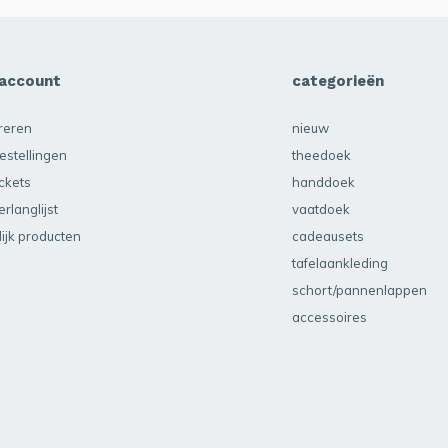
 account
categorieën
treren
nieuw
estellingen
theedoek
ickets
handdoek
erlanglijst
vaatdoek
lijk producten
cadeausets
tafelaankleding
schort/pannenlappen
accessoires