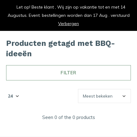
Let op! Beste klant , Wij zijn op vakantie tot en met 14
vrolijk je keuken op
Augustus. Event. bestellingen worden dan 17 Aug . verstuurd
0
0
Verbergen
Producten getagd met BBQ-
ideeën
FILTER
Seen 0 of the 0 products