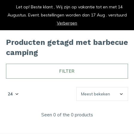
Let op! Beste klant , Wij zijn op vakantie tot en met 14
vrolijk je keuken op
Augustus. Event. bestellingen worden dan 17 Aug . verstuurd
0
0
Verbergen
Producten getagd met barbecue
camping
FILTER
Seen 0 of the 0 products