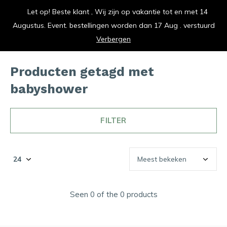
Let op! Beste klant , Wij zijn op vakantie tot en met 14
vrolijk je keuken op
Augustus. Event. bestellingen worden dan 17 Aug . verstuurd
0
0
Verbergen
Producten getagd met
babyshower
FILTER
Seen 0 of the 0 products