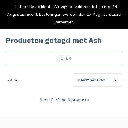
Let op! Beste klant , Wij zijn op vakantie tot en met 14
vrolijk je keuken op
Augustus. Event. bestellingen worden dan 17 Aug . verstuurd
0
0
Verbergen
Producten getagd met Ash
FILTER
Seen 0 of the 0 products