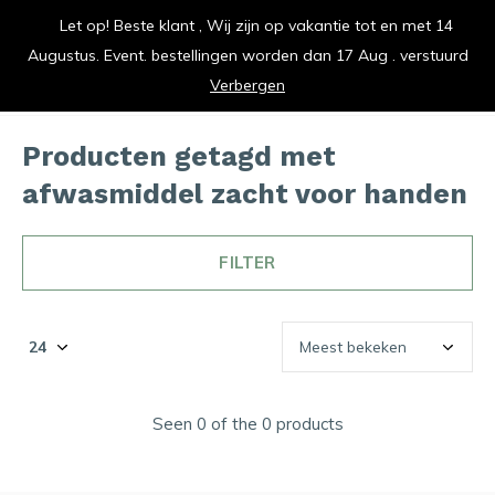
Let op! Beste klant , Wij zijn op vakantie tot en met 14
vrolijk je keuken op
Augustus. Event. bestellingen worden dan 17 Aug . verstuurd
0
0
Verbergen
Producten getagd met
afwasmiddel zacht voor handen
FILTER
Seen 0 of the 0 products