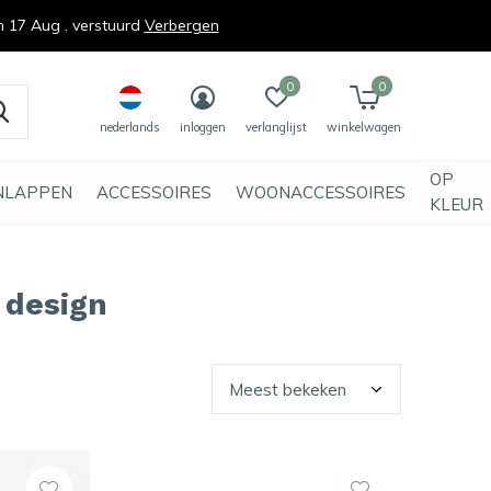
n 17 Aug . verstuurd
Verbergen
0
0
nederlands
inloggen
verlanglijst
winkelwagen
OP
NLAPPEN
ACCESSOIRES
WOONACCESSOIRES
KLEUR
 design