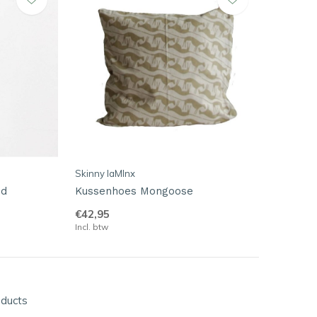
Skinny laMInx
nd
Kussenhoes Mongoose
€42,95
Incl. btw
oducts