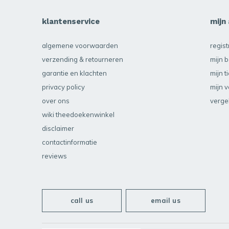
klantenservice
mijn
algemene voorwaarden
regis
verzending & retourneren
mijn b
garantie en klachten
mijn t
privacy policy
mijn v
over ons
verge
wiki theedoekenwinkel
disclaimer
contactinformatie
reviews
call us
email us