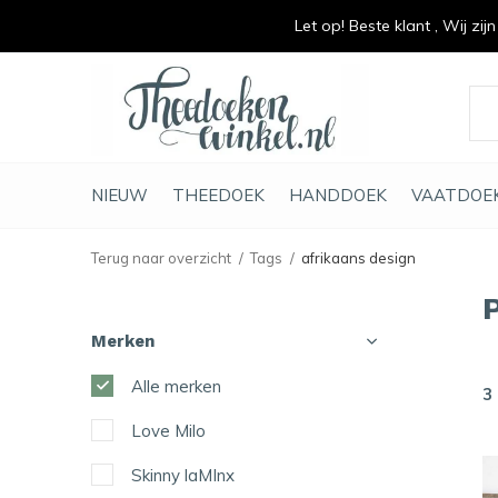
Let op! Beste klant , Wij zij
vrolijk je keuken op
duurzaam en met li
NIEUW
THEEDOEK
HANDDOEK
VAATDOE
Terug naar overzicht
Tags
afrikaans design
Merken
Alle merken
3
Love Milo
Skinny laMInx