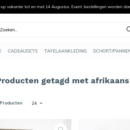
n op vakantie tot en met 14 Augustus. Event. bestellingen worden da
efde gemaakt
K
CADEAUSETS
TAFELAANKLEDING
SCHORT/PANNE
Producten getagd met afrikaans
 Producten