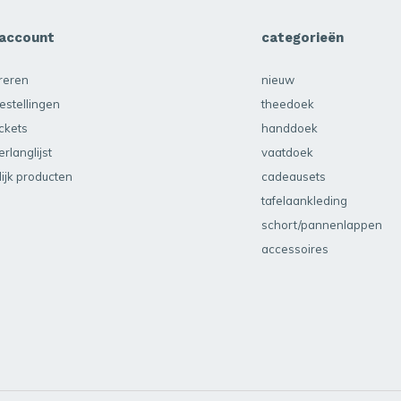
 account
categorieën
treren
nieuw
estellingen
theedoek
ickets
handdoek
erlanglijst
vaatdoek
lijk producten
cadeausets
tafelaankleding
schort/pannenlappen
accessoires