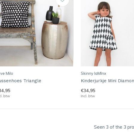
ve Milo
Skinny laMInx
ussenhoes Triangle
Kinderjurkje Mini Diamo
34,95
€34,95
cl. btw
Incl. btw
Seen 3 of the 3 pr