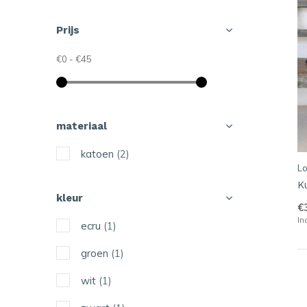
Prijs
€0
-
€45
materiaal
katoen
(2)
Lo
K
kleur
€
In
ecru
(1)
groen
(1)
wit
(1)