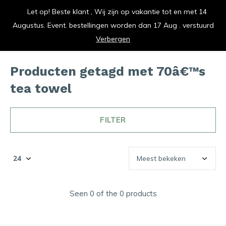
Let op! Beste klant , Wij zijn op vakantie tot en met 14
vrolijk je keuken op
Augustus. Event. bestellingen worden dan 17 Aug . verstuurd
0
0
Verbergen
Producten getagd met 70â€™s
tea towel
FILTER
Seen 0 of the 0 products