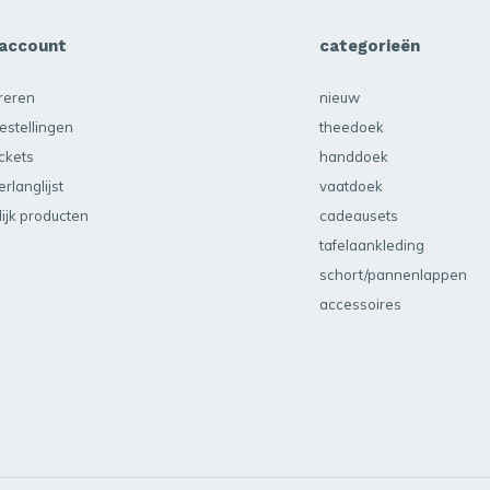
 account
categorieën
treren
nieuw
estellingen
theedoek
ickets
handdoek
erlanglijst
vaatdoek
lijk producten
cadeausets
tafelaankleding
schort/pannenlappen
accessoires