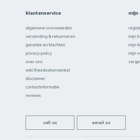
klantenservice
mijn
algemene voorwaarden
regis
verzending & retourneren
mijn b
garantie en klachten
mijn t
privacy policy
mijn v
over ons
verge
wiki theedoekenwinkel
disclaimer
contactinformatie
reviews
call us
email us