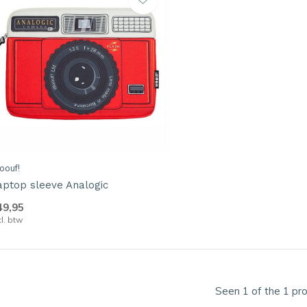
oouf!
aptop sleeve Analogic
49,95
cl. btw
Seen 1 of the 1 pr