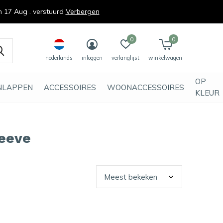
n 17 Aug . verstuurd
Verbergen
0
0
nederlands
inloggen
verlanglijst
winkelwagen
OP
NLAPPEN
ACCESSOIRES
WOONACCESSOIRES
KLEUR
leeve