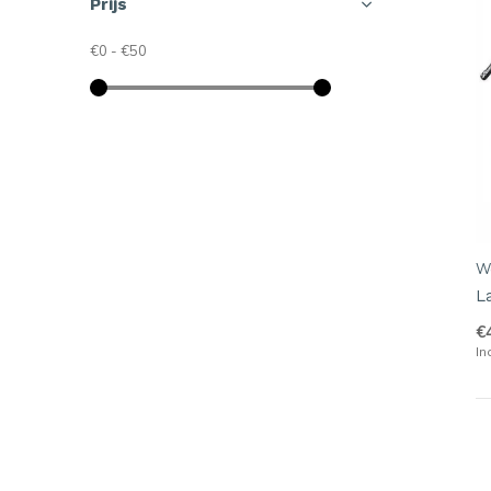
Prijs
€0
-
€50
W
L
€
In