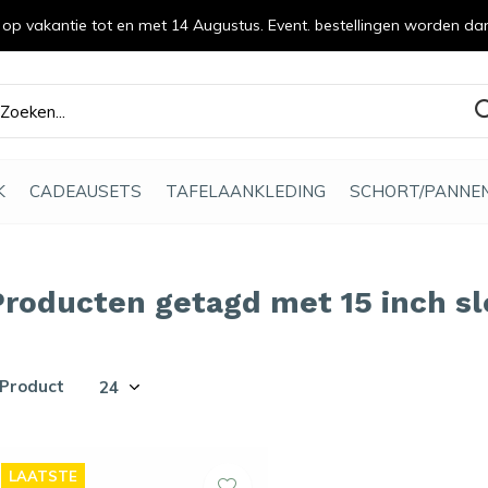
n op vakantie tot en met 14 Augustus. Event. bestellingen worden da
efde gemaakt
K
CADEAUSETS
TAFELAANKLEDING
SCHORT/PANNE
Producten getagd met 15 inch s
 Product
LAATSTE