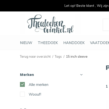
Let op! Beste klant , Wij zij
vrolijk je keuken op
duurzaam en met li
NIEUW
THEEDOEK
HANDDOEK
VAATDOE
Terug naar overzicht
Tags
15 inch sleeve
Merken
Alle merken
1
Woouf!