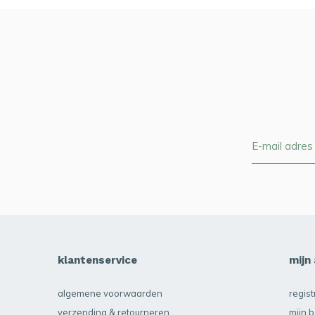
klantenservice
mijn
algemene voorwaarden
regis
verzending & retourneren
mijn b