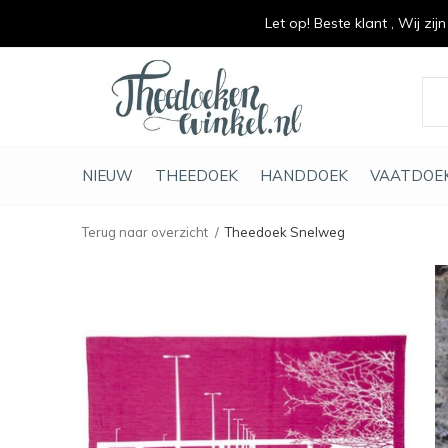
Let op! Beste klant , Wij zij
vrolijk je keuken op
duurzaam en met li
NIEUW
THEEDOEK
HANDDOEK
VAATDOE
Terug naar overzicht
Theedoek Snelweg