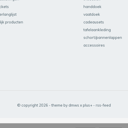
ickets
handdoek
erlanglijst
vaatdoek
lijk producten
cadeausets
tafelaankleding
schort/pannenlappen
accessoires
© copyright
2026
- theme by
dmws
x
plus+
-
rss-feed