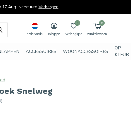
n 17 Aug . verstuurd
Verbergen
0
0
nederlands
inloggen
verlanglijst
winkelwagen
OP
NLAPPEN
ACCESSOIRES
WOONACCESSOIRES
KLEUR
ood
oek Snelweg
0)