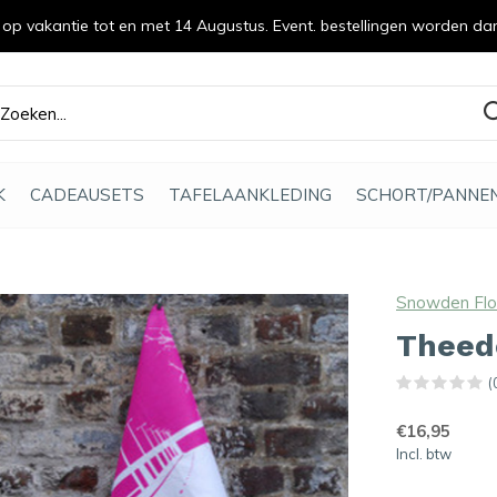
n op vakantie tot en met 14 Augustus. Event. bestellingen worden da
efde gemaakt
K
CADEAUSETS
TAFELAANKLEDING
SCHORT/PANNE
Snowden Fl
Theed
(
€16,95
Incl. btw