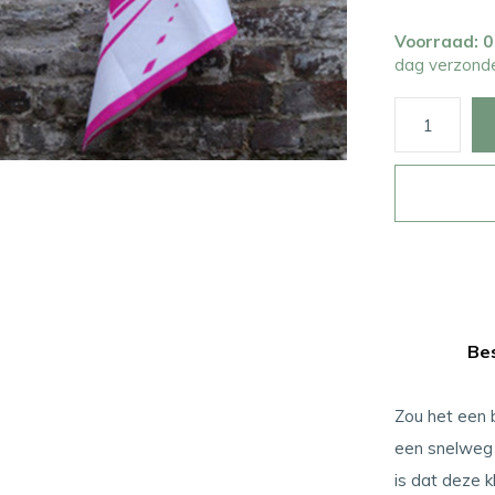
Voorraad: 
dag verzond
Bes
Zou het een 
een snelweg 
is dat deze k