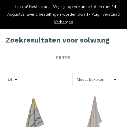
Let op! Beste klant , Wij zijn op vakantie tot en met 14
vrolijk je keuken op
Augustus. Event. bestellingen worden dan 17 Aug . verstuurd
0
0
Verbergen
Zoekresultaten voor solwang
FILTER