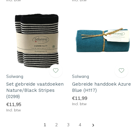
Solwang
Solwang
Set gebreide vaatdoeken
Gebreide handdoek Azure
Nature/Black Stripes
Blue (H117)
(0299)
€11,99
€11,95
Incl. btw
Incl. btw
1
2
3
4