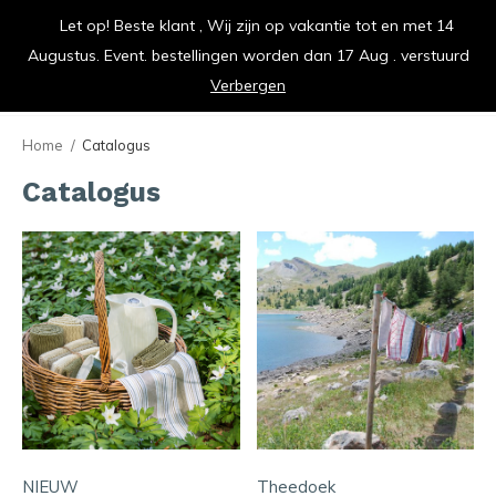
Let op! Beste klant , Wij zijn op vakantie tot en met 14
vrolijk je keuken op
Augustus. Event. bestellingen worden dan 17 Aug . verstuurd
0
0
Verbergen
Home
Catalogus
Catalogus
NIEUW
Theedoek