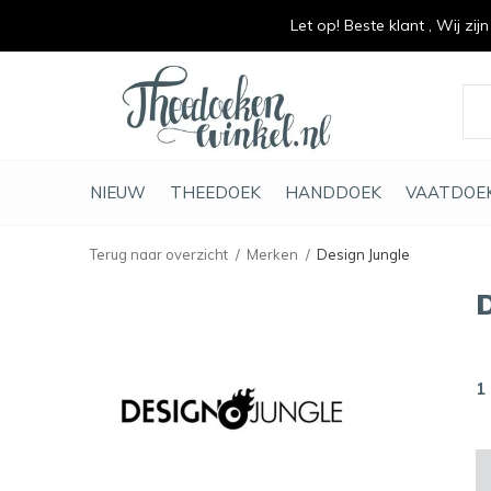
Let op! Beste klant , Wij zij
vrolijk je keuken op
duurzaam en met li
NIEUW
THEEDOEK
HANDDOEK
VAATDOE
Terug naar overzicht
Merken
Design Jungle
1