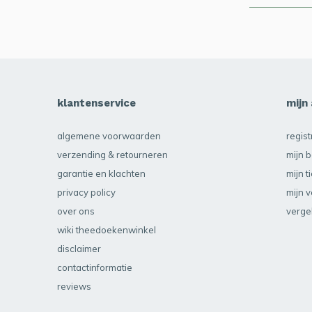
klantenservice
mijn
algemene voorwaarden
regis
verzending & retourneren
mijn b
garantie en klachten
mijn t
privacy policy
mijn v
over ons
verge
wiki theedoekenwinkel
disclaimer
contactinformatie
reviews