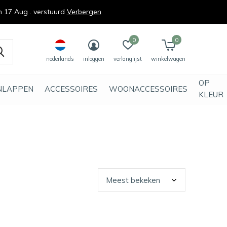
n 17 Aug . verstuurd
Verbergen
0
0
nederlands
inloggen
verlanglijst
winkelwagen
OP
NLAPPEN
ACCESSOIRES
WOONACCESSOIRES
KLEUR