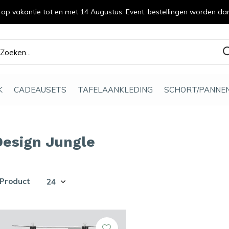
n op vakantie tot en met 14 Augustus. Event. bestellingen worden da
efde gemaakt
K
CADEAUSETS
TAFELAANKLEDING
SCHORT/PANNE
Design Jungle
 Product