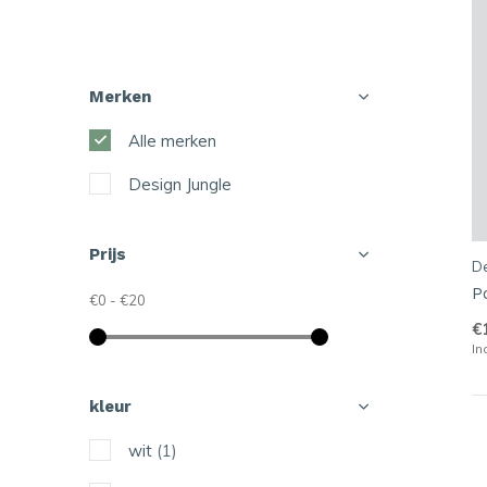
Merken
Alle merken
Design Jungle
Prijs
De
P
€0
-
€20
€
In
kleur
wit
(1)