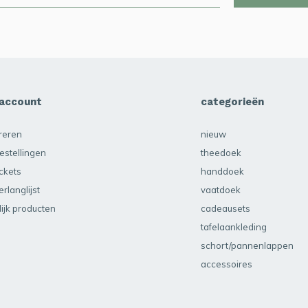
 account
categorieën
treren
nieuw
estellingen
theedoek
ickets
handdoek
erlanglijst
vaatdoek
lijk producten
cadeausets
tafelaankleding
schort/pannenlappen
accessoires