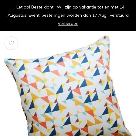
Let op! Beste klant , Wij zijn op vakantie tot en met 14
vrolijk je keuken op
Augustus. Event. bestellingen worden dan 17 Aug . verstuurd
0
0
Verbergen