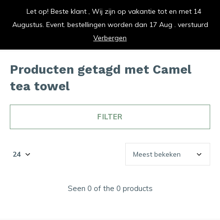
Let op! Beste klant , Wij zijn op vakantie tot en met 14
vrolijk je keuken op
Augustus. Event. bestellingen worden dan 17 Aug . verstuurd
0
0
Verbergen
Producten getagd met Camel
tea towel
FILTER
Seen 0 of the 0 products