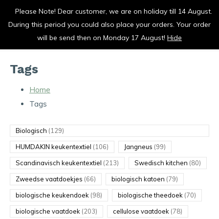
Please Note! Dear customer, we are on holiday till 14 August.
vrolijk je keuken op
During this period you could also place your orders. Your order
0
0
will be send then on Monday 17 August!
Hide
Tags
Home
Tags
Biologisch
(129)
HUMDAKIN keukentextiel
(106)
Jangneus
(99)
Scandinavisch keukentextiel
(213)
Swedisch kitchen
(80)
Zweedse vaatdoekjes
(66)
biologisch katoen
(79)
biologische keukendoek
(98)
biologische theedoek
(70)
biologische vaatdoek
(203)
cellulose vaatdoek
(78)