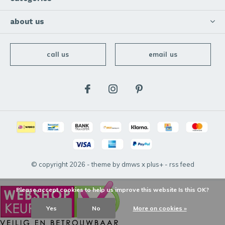
about us
call us
email us
© copyright
2026
- theme by
dmws
x
plus+
-
rss feed
Please accept cookies to help us improve this website Is this OK?
Yes
No
More on cookies »