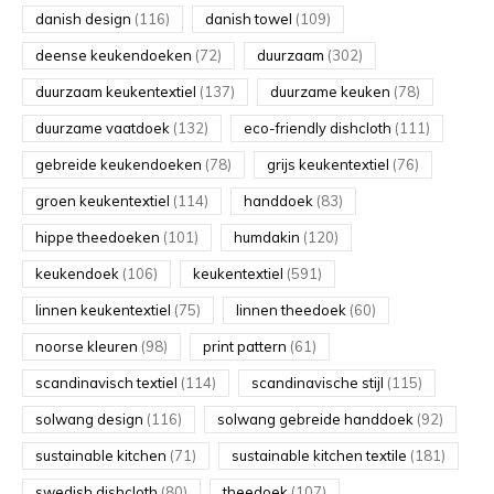
danish design
(116)
danish towel
(109)
deense keukendoeken
(72)
duurzaam
(302)
duurzaam keukentextiel
(137)
duurzame keuken
(78)
duurzame vaatdoek
(132)
eco-friendly dishcloth
(111)
gebreide keukendoeken
(78)
grijs keukentextiel
(76)
groen keukentextiel
(114)
handdoek
(83)
hippe theedoeken
(101)
humdakin
(120)
keukendoek
(106)
keukentextiel
(591)
linnen keukentextiel
(75)
linnen theedoek
(60)
noorse kleuren
(98)
print pattern
(61)
scandinavisch textiel
(114)
scandinavische stijl
(115)
solwang design
(116)
solwang gebreide handdoek
(92)
sustainable kitchen
(71)
sustainable kitchen textile
(181)
swedish dishcloth
(80)
theedoek
(107)